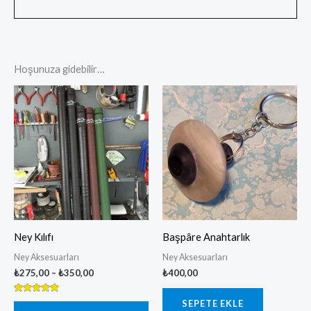
Hoşunuza gidebilir…
Fiyat
Bu
aralığı:
ürünün
₺275,00
-
birden
₺350,00
fazla
varyasyonu
var.
Seçenekler
ürün
Ney Kılıfı
Başpâre Anahtarlık
sayfasından
Ney Aksesuarları
Ney Aksesuarları
seçilebilir
₺
275,00
–
₺
350,00
₺
400,00
5 üzerinden
SEPETE EKLE
5.00