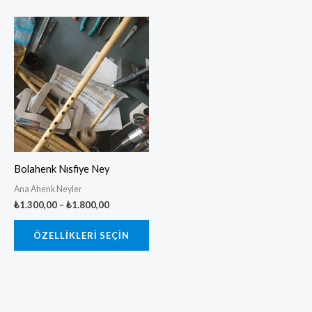
Fiyat
Bu
aralığı:
ürünün
₺1.300,00
-
birden
₺1.800,00
fazla
varyasyonu
var.
Seçenekler
ürün
Bolahenk Nısfiye Ney
sayfasından
Ana Ahenk Neyler
seçilebilir
₺
1.300,00
–
₺
1.800,00
ÖZELLIKLERI SEÇIN