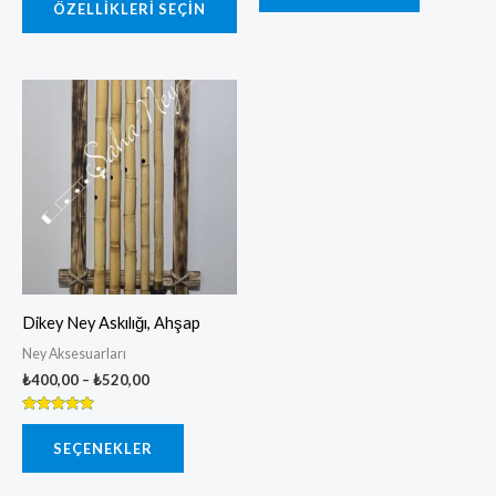
ÖZELLIKLERI SEÇIN
oy aldı
Fiyat
Bu
aralığı:
ürünün
₺400,00
-
birden
₺520,00
fazla
varyasyonu
var.
Seçenekler
ürün
Dikey Ney Askılığı, Ahşap
sayfasından
Ney Aksesuarları
seçilebilir
₺
400,00
–
₺
520,00
5 üzerinden
5.00
SEÇENEKLER
oy aldı