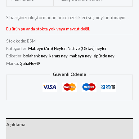
Siparişinizi oluşturmadan önce özellikleri seçmeyi unutmayın…
Bu ürün şu anda stokta yok veya mevcut değil.
Stok kodu:
BSM
Kategoriler:
Mabeyn (Ara) Neyler
,
Nısfiye (Oktav) neyler
Etiketler:
bolahenk ney
,
kamış ney
,
mabeyn ney
,
sipürde ney
Marka:
ŞahaNey®
Güvenli Ödeme
Açıklama
Ek bilgi