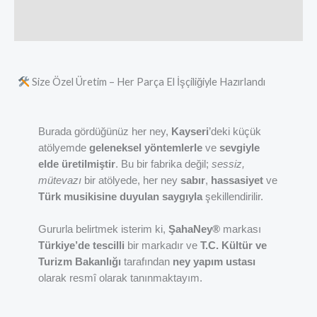
Değerlendirmeler (0)
Size Özel Üretim – Her Parça El İşçiliğiyle Hazırlandı
Burada gördüğünüz her ney,
Kayseri
’deki küçük
atölyemde
geleneksel yöntemlerle
ve
sevgiyle
elde üretilmiştir
. Bu bir fabrika değil;
sessiz,
mütevazı
bir atölyede, her ney
sabır
,
hassasiyet
ve
Türk musikisine duyulan saygıyla
şekillendirilir.
Gururla belirtmek isterim ki,
ŞahaNey®
markası
Türkiye’de tescilli
bir markadır ve
T.C. Kültür ve
Turizm Bakanlığı
tarafından
ney yapım ustası
olarak resmî olarak tanınmaktayım.