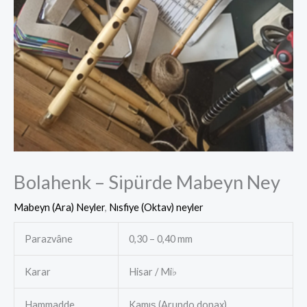
Bolahenk – Sipürde Mabeyn Ney
Mabeyn (Ara) Neyler
,
Nısfiye (Oktav) neyler
Parazvâne
0,30 – 0,40 mm
Karar
Hisar / Mi♭
Hammadde
Kamış (Arundo donax)