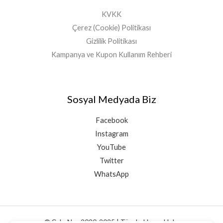
,
0
KVKK
0
Çerez (Cookie) Politikası
Gizlilik Politikası
Kampanya ve Kupon Kullanım Rehberi
Sosyal Medyada Biz
Facebook
Instagram
YouTube
Twitter
WhatsApp
© ŞahaNey 2020-2025 | Tüm hakları saklıdır.