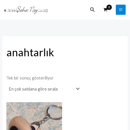
İçeriğe
Arama
atla
anahtarlık
Tek bir sonuç gösteriliyor