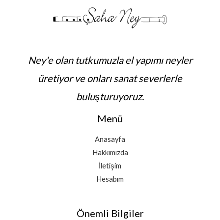
,
-
l
5
₺
0
₺
ı
0
2
0
5
ğ
,
.
-
.
ı
0
0
₺
6
:
0
0
5
0
₺
Ney'e olan tutkumuzla el yapımı neyler
0
2
0
1
,
0
üretiyor ve onları sanat severlerle
,
.
0
,
0
4
0
0
buluşturuyoruz.
0
5
-
0
0
₺
Menü
,
4
0
.
Anasayfa
0
5
-
Hakkımızda
0
₺
0
İletişim
2
,
Hesabım
.
0
9
0
5
Önemli Bilgiler
0