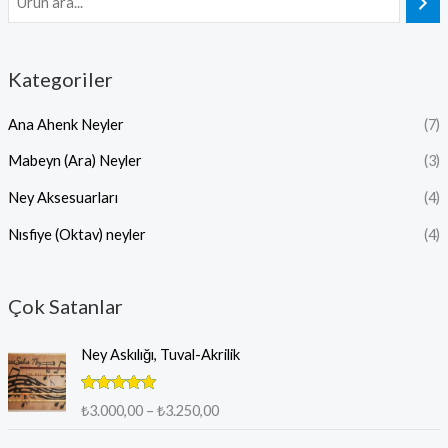
Kategoriler
Ana Ahenk Neyler
(7)
Mabeyn (Ara) Neyler
(3)
Ney Aksesuarları
(4)
Nısfiye (Oktav) neyler
(4)
Çok Satanlar
F
Ney Askılığı, Tuval-Akrilik
i
y
5 üzerinden
a
₺
3.000,00
–
₺
3.250,00
5.00
oy aldı
t
F